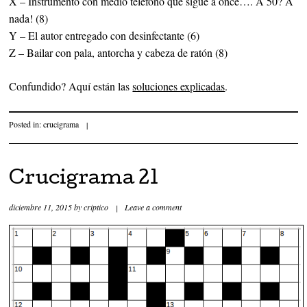
X – Instrumento con medio teléfono que sigue a once…. A 50? A
nada! (8)
Y – El autor entregado con desinfectante (6)
Z – Bailar con pala, antorcha y cabeza de ratón (8)
Confundido? Aquí están las
soluciones explicadas
.
Posted in:
crucigrama
|
Crucigrama 21
diciembre 11, 2015
by
criptico
|
Leave a comment