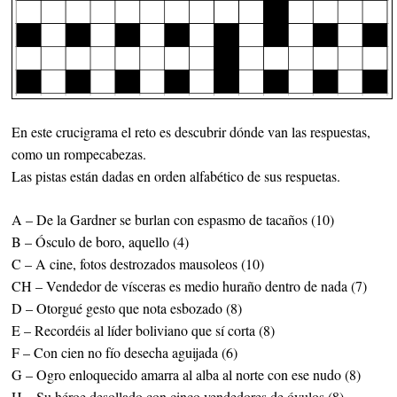
En este crucigrama el reto es descubrir dónde van las respuestas,
como un rompecabezas.
Las pistas están dadas en orden alfabético de sus respuetas.
A – De la Gardner se burlan con espasmo de tacaños (10)
B – Ósculo de boro, aquello (4)
C – A cine, fotos destrozados mausoleos (10)
CH – Vendedor de vísceras es medio huraño dentro de nada (7)
D – Otorgué gesto que nota esbozado (8)
E – Recordéis al líder boliviano que sí corta (8)
F – Con cien no fío desecha aguijada (6)
G – Ogro enloquecido amarra al alba al norte con ese nudo (8)
H – Su héroe desollado con cinco vendedores de óvulos (8)