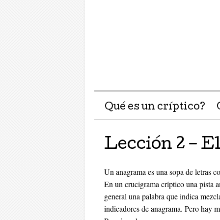
Menu ☰
Skip to content
Qué es un críptico?
Lección 2 – 
Un anagrama es una sopa de letras co
En un crucigrama críptico una pista 
general una palabra que indica mezcl
indicadores de anagrama. Pero hay 