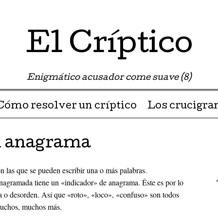
El Críptico
Enigmático acusador come suave (8)
Cómo resolver un críptico
Los crucigr
El anagrama
n las que se pueden escribir una o más palabras.
anagramada tiene un «indicador» de anagrama. Éste es por lo
a o desorden. Así que «roto», «loco», «confuso» son todos
muchos, muchos más.